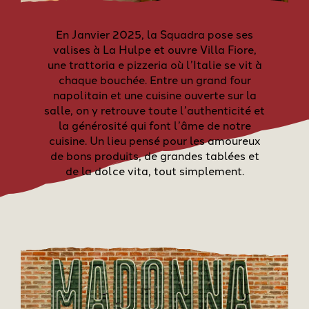
En Janvier 2025, la Squadra pose ses
valises à La Hulpe et ouvre Villa Fiore,
une trattoria e pizzeria où l’Italie se vit à
chaque bouchée. Entre un grand four
napolitain et une cuisine ouverte sur la
salle, on y retrouve toute l’authenticité et
la générosité qui font l’âme de notre
cuisine. Un lieu pensé pour les amoureux
de bons produits, de grandes tablées et
de la dolce vita, tout simplement.